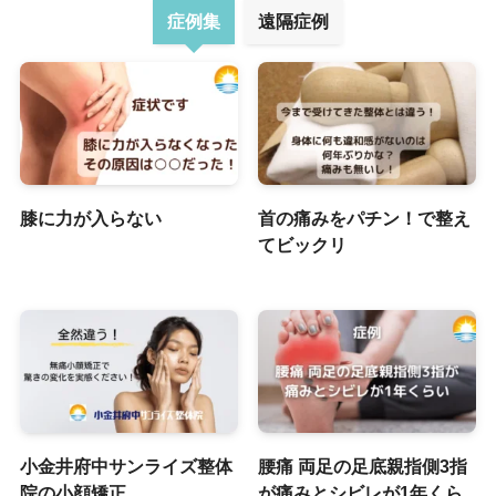
症例集
遠隔症例
膝に力が入らない
首の痛みをパチン！で整え
てビックリ
小金井府中サンライズ整体
腰痛 両足の足底親指側3指
院の小顔矯正
が痛みとシビレが1年くら