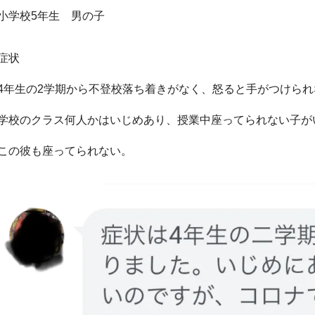
小学校5年生 男の子
症状
4年生の2学期から不登校落ち着きがなく、怒ると手がつけら
学校のクラス何人かはいじめあり、授業中座ってられない子
この彼も座ってられない。