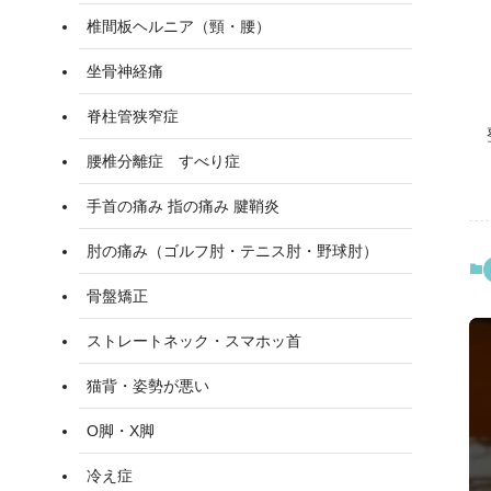
椎間板ヘルニア（頸・腰）
坐骨神経痛
脊柱管狭窄症
腰椎分離症 すべり症
手首の痛み 指の痛み 腱鞘炎
肘の痛み（ゴルフ肘・テニス肘・野球肘）
骨盤矯正
ストレートネック・スマホッ首
猫背・姿勢が悪い
O脚・X脚
冷え症