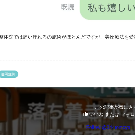
整体院では痛い痺れるの施術がほとんどですが、美座療法を受
遠隔症例
この記事が気に入
いいね または フォ
Follow @344tomoya