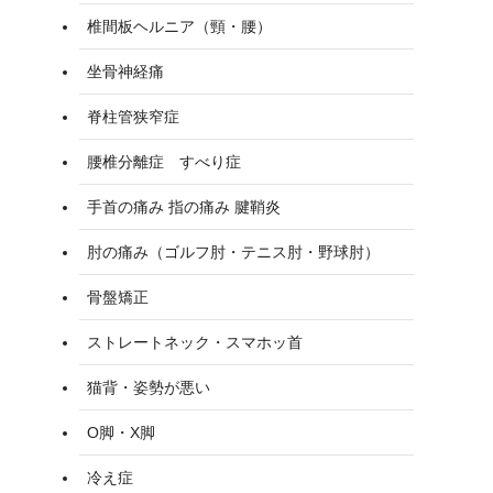
椎間板ヘルニア（頸・腰）
坐骨神経痛
脊柱管狭窄症
腰椎分離症 すべり症
手首の痛み 指の痛み 腱鞘炎
肘の痛み（ゴルフ肘・テニス肘・野球肘）
骨盤矯正
ストレートネック・スマホッ首
猫背・姿勢が悪い
O脚・X脚
冷え症