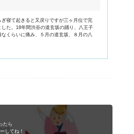
らぎ寝て起きると又戻りですが三ヶ月位で完
した。18年間渋谷の道玄坂の踊り、八王子
難なくらいに痛み、５月の道玄坂、８月の八
ったら
ローしてね！