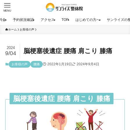
MENU
料金
予約状況確認
アクセス
TOP
はじめての方へ
サンライズの
ホーム
お客様の声
2024
脳梗塞後遺症 腰痛 肩こり 膝痛
9/04
2022年1月19日
2024年9月4日
お客様の声
腰痛
脳梗塞後遺症 腰痛 肩こり 膝痛