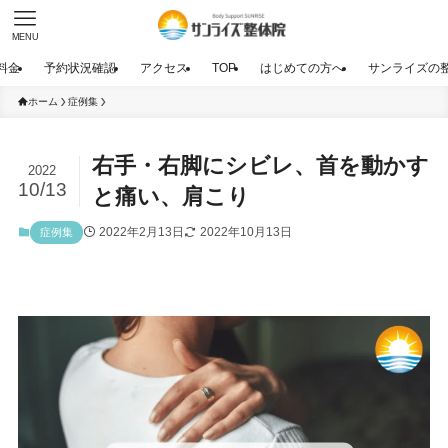
MENU
料金
予約状況確認
アクセス
TOP
はじめての方へ
サンライズの
ホーム
症例集
右手・右脚にシビレ、首を動かす
2022
10/13
と痛い、肩こり
2022年2月13日
2022年10月13日
症例集