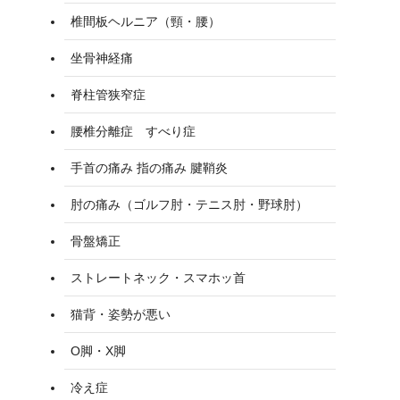
椎間板ヘルニア（頸・腰）
坐骨神経痛
脊柱管狭窄症
腰椎分離症 すべり症
手首の痛み 指の痛み 腱鞘炎
肘の痛み（ゴルフ肘・テニス肘・野球肘）
骨盤矯正
ストレートネック・スマホッ首
猫背・姿勢が悪い
O脚・X脚
冷え症