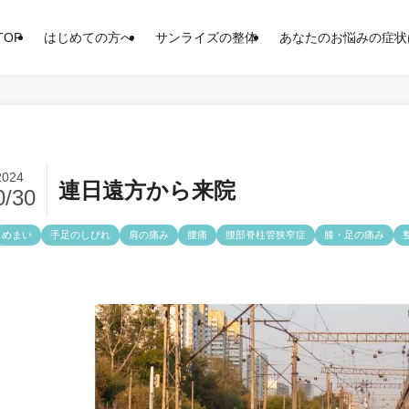
TOP
はじめての方へ
サンライズの整体
あなたのお悩みの症状
2024
連日遠方から来院
0/30
めまい
手足のしびれ
肩の痛み
腰痛
腰部脊柱管狭窄症
膝・足の痛み