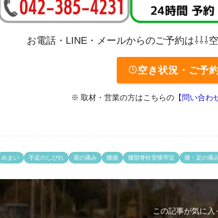
お電話・LINE・メールからのご予約は⇩⇩
空き状況・ご予
※ 取材・営業の方はこちらの
【問い合わ
めまい
手足のしびれ
肩の痛み
腰痛
腰部脊柱管狭窄症
膝・足の痛
この記事が気に入