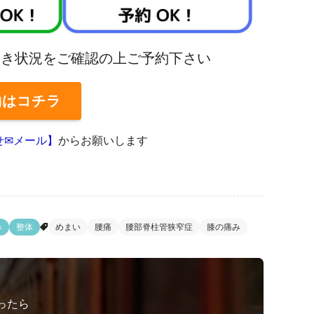
⇩空き状況をご確認の上ご予約下さい
約
はコチラ
せ✉メール】
からお願いします
み
整体
めまい
腰痛
腰部脊柱管狭窄症
膝の痛み
ったら