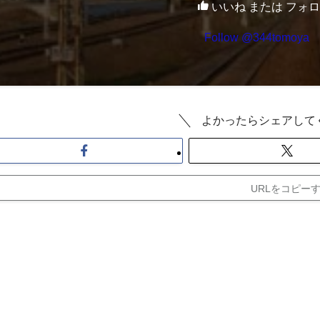
いいね または フォ
Follow @344tomoya
よかったらシェアして
URLをコピー