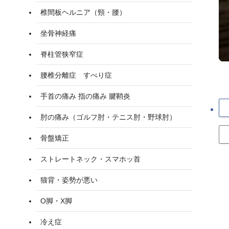
椎間板ヘルニア（頸・腰）
坐骨神経痛
脊柱管狭窄症
腰椎分離症 すべり症
手首の痛み 指の痛み 腱鞘炎
肘の痛み（ゴルフ肘・テニス肘・野球肘）
骨盤矯正
ストレートネック・スマホッ首
猫背・姿勢が悪い
O脚・X脚
冷え症