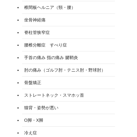
椎間板ヘルニア（頸・腰）
坐骨神経痛
脊柱管狭窄症
腰椎分離症 すべり症
手首の痛み 指の痛み 腱鞘炎
肘の痛み（ゴルフ肘・テニス肘・野球肘）
骨盤矯正
ストレートネック・スマホッ首
猫背・姿勢が悪い
O脚・X脚
冷え症