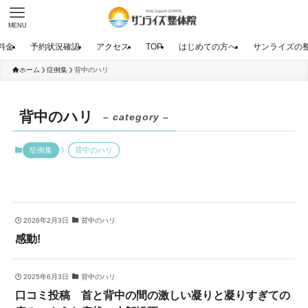
MENU
料金
予約状況確認
アクセス
TOP
はじめての方へ
サンライズの
ホーム
症例集
背中のハリ
背中のハリ
– category –
症例集
背中のハリ
2026年2月3日
背中のハリ
感動!
2025年6月3日
背中のハリ
口コミ投稿 首と背中の間の激しい凝りと凝りすぎての